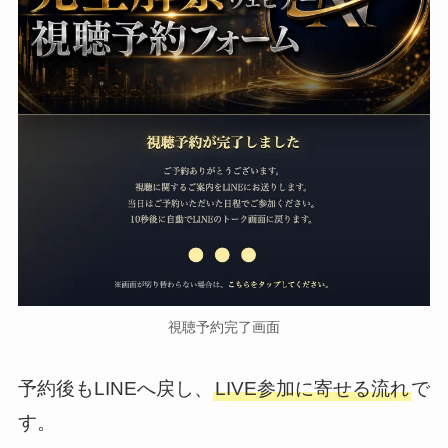
視聴予約完了画面
予約後もLINEへ戻し、
LIVE参加に寄せる流れ
で
す。